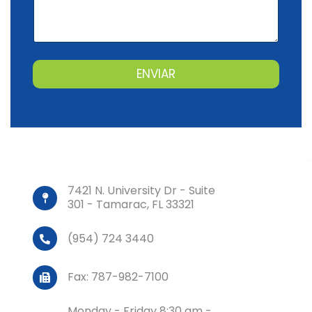
ENVIAR
A
l
t
e
r
n
a
7421 N. University Dr - Suite
t
301 - Tamarac, FL 33321
i
v
e
(954) 724 3440
:
Fax: 787-982-7100
Monday - Friday 8:30 am -