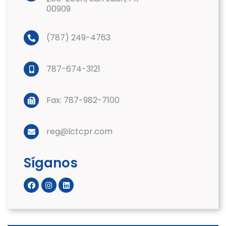
00909
(787) 249-4763
787-674-3121
Fax: 787-982-7100
reg@lctcpr.com
Síganos