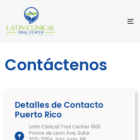
Skip
Skip
links
to
primary
navigation
To
Skip
na
to
content
Contáctenos
Detalles de Contacto
Puerto Rico
Latin Clinical Trial Center 1801
Ponce de Leon Ave, Suite
205-205A, San Juan, PR